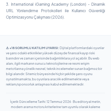
3. International iGaming Academy (London) - Dinamik
URL Yönlendirme Protokolleri ile Kullanıcı Güvenliği
Optimizasyonu Çalışması (2026).
⚠️ +18 SORUMLU KATILIM UYARISI:
Dijital platformlardaki oyunlar
ve şans odaklı etkinlikler yüksek düzeyde finansal kayıp riski
barındırır ve zaman içerisinde bağımlılıklara yol açabilir. Bu web
alanı, ilgili markanın sunucu teknolojilerine ve resmi erişim
metotlarına yönelik nesnel, teknik incelemeler sunan bağımsız bir
bilgi alanıdır. Sitemiz bünyesinde hiçbir şekilde şans oyunu
oynatılmamakta, bu oyunlara aracılık edilmemekte veya
reklam/sponsorluk anlaşması kabul edilmemektedir.
İçerik Güncelleme Tarihi: 12 Temmuz 2026 · Bu editoryal metin,
modern arama motoru kriterlerine tam uyumlu olarak kaleme