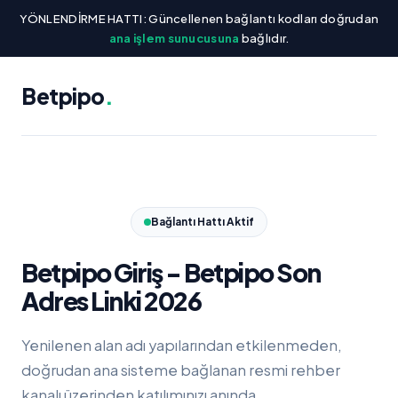
YÖNLENDİRME HATTI: Güncellenen bağlantı kodları doğrudan
ana işlem sunucusuna
bağlıdır.
Betpipo
.
Bağlantı Hattı Aktif
Betpipo Giriş - Betpipo Son
Adres Linki 2026
Yenilenen alan adı yapılarından etkilenmeden,
doğrudan ana sisteme bağlanan resmi rehber
kanalı üzerinden katılımınızı anında