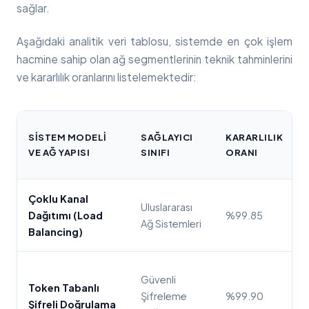
sağlar.
Aşağıdaki analitik veri tablosu, sistemde en çok işlem
hacmine sahip olan ağ segmentlerinin teknik tahminlerini
ve kararlılık oranlarını listelemektedir:
SISTEM MODELI
SAĞLAYICI
KARARLILIK
VE AĞ YAPISI
SINIFI
ORANI
Çoklu Kanal
Uluslararası
Dağıtımı (Load
%99.85
Ağ Sistemleri
Balancing)
Güvenli
Token Tabanlı
Şifreleme
%99.90
Şifreli Doğrulama